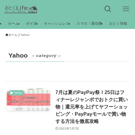
ホーム
ポイ活
キャッシュレス
スマホ・通信費
おとく情報
ホーム
Yahoo
Yahoo
– category –
7月は夏のPayPay祭！25日はフ
Yahoo
ィナーレジャンボでおトクに買い
物｜還元率を上げてヤフーショッ
ピング・PayPayモールで買い物
する方法を徹底攻略
2021年7月7日