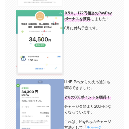
0.5％、172円相当のPayPay
ボーナスを獲得
しました！
6月に付与予定です。
LINE Payからの支払通知も
確認できました。
2％の686ポイントを獲得！
チャージ金額より200円少な
くなっています。
これは、PayPayのチャージ
方法として「
チャージ